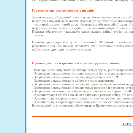
- есть реферальная программа, с каждого привлеченного на биржу р
Где еще можно рекламировать ваш сайт:
Доски частных объявлений - один из наиболее эффективных способо
на которых каждый день тысячи людей ищут необходимые им товары 
- типичный пример такой доски бесплатных объявлений. Подать об
информация становится доступной для широкой потребительской а
Подавая объявление, указывайте адрес вашего сайта, чтобы на н
трафика.
Главным преимуществом доски объявлений 1000dosok.ru является 
размещение нет. Вы можете добавлять свои предложения без каки
дублировали друг-друга даже по смыслу.
Правила участия и требования к рекламируемым сайтам:
- Категорически запрещено рекламировать ресурсы, распространяющ
- Запрещено рекламирование порно-ресурсов (в т.ч. содержащие дет
- Запрещено рекламирование сайтов, нарушающих закон РФ.
- Запрещено рекламирование сайтов с чужим контентом.
- Запрещено рекламирование сайтов, которые переадресовывают на 
- Запрещено рекламирование фишинговых ресурсов и ресурсов, кото
- Запрещено регистрировать более одного аккаунта на бирже trafsell.
- Администрация trafsell.com может отказать в рекламе сайту, без об
- Администрация вправе удалить аккаунт в случае грубого нарушени
- Администрация вправе приостановить участие любого пользователя
Более подробно с условиями обслуживания Вы можете ознакомиться
БОНУ