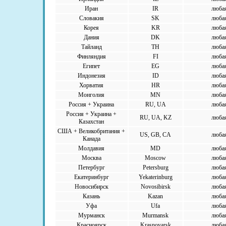
Иран
IR
люба
Словакия
SK
люба
Корея
KR
люба
Дания
DK
люба
Тайланд
TH
люба
Финляндия
FI
люба
Египет
EG
люба
Индонезия
ID
люба
Хорватия
HR
люба
Монголия
MN
люба
Россия + Украина
RU, UA
люба
Россия + Украина +
RU, UA, KZ
люба
Казахстан
США + Великобритания +
US, GB, CA
люба
Канада
Молдавия
MD
люба
Москва
Moscow
люба
Петербург
Petersburg
люба
Екатеринбург
Yekaterinburg
люба
Новосибирск
Novosibirsk
люба
Казань
Kazan
люба
Уфа
Ufa
люба
Мурманск
Murmansk
люба
Красноярск
Krasnoyarsk
люба