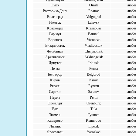
Омск
Omsk
люба
Ростов-на-Дону
Rostov
люба
Волгоград
Volgograd
люба
Ижевск
Izhevsk
люба
Краснодар
Krasnodar
люба
Барнаул
Barnaul
люба
Воронеж
Voronezh
люба
Владивосток
Vladivostok
люба
Челябинск
Chelyabinsk
люба
Архангельск
Arkhangelsk
люба
Иркутск
Irkutsk
люба
Пенза
Penza
люба
Белгород
Belgorod
люба
Киров
Kirov
люба
Рязань
Ryazan
люба
Саратов
Saratov
люба
Пермь
Perm
люба
Оренбург
Orenburg
люба
Тула
Tula
люба
Тюмень
Tyumen
люба
Кемерово
Kemerovo
люба
Липецк
Lipetsk
люба
Ярославль
Yaroslavl
люба