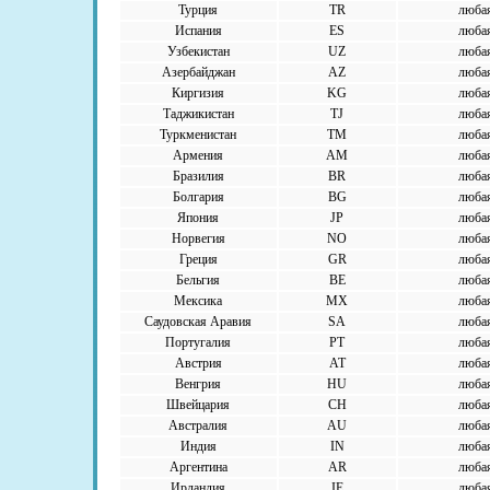
Турция
TR
люба
Испания
ES
люба
Узбекистан
UZ
люба
Азербайджан
AZ
люба
Киргизия
KG
люба
Таджикистан
TJ
люба
Туркменистан
TM
люба
Армения
AM
люба
Бразилия
BR
люба
Болгария
BG
люба
Япония
JP
люба
Норвегия
NO
люба
Греция
GR
люба
Бельгия
BE
люба
Мексика
MX
люба
Саудовская Аравия
SA
люба
Португалия
PT
люба
Австрия
AT
люба
Венгрия
HU
люба
Швейцария
CH
люба
Австралия
AU
люба
Индия
IN
люба
Аргентина
AR
люба
Ирландия
IE
люба