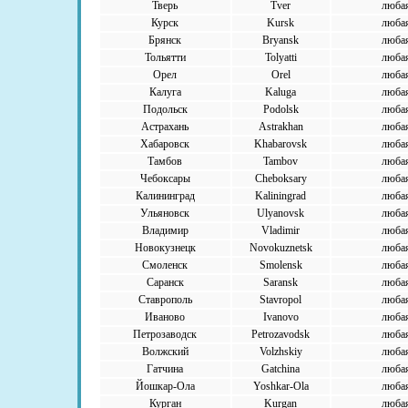
Тверь
Tver
люба
Курск
Kursk
люба
Брянск
Bryansk
люба
Тольятти
Tolyatti
люба
Орел
Orel
люба
Калуга
Kaluga
люба
Подольск
Podolsk
люба
Астрахань
Astrakhan
люба
Хабаровск
Khabarovsk
люба
Тамбов
Tambov
люба
Чебоксары
Cheboksary
люба
Калининград
Kaliningrad
люба
Ульяновск
Ulyanovsk
люба
Владимир
Vladimir
люба
Новокузнецк
Novokuznetsk
люба
Смоленск
Smolensk
люба
Саранск
Saransk
люба
Ставрополь
Stavropol
люба
Иваново
Ivanovo
люба
Петрозаводск
Petrozavodsk
люба
Волжский
Volzhskiy
люба
Гатчина
Gatchina
люба
Йошкар-Ола
Yoshkar-Ola
люба
Курган
Kurgan
люба