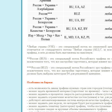
Армения
Россия + Украина +
RU, UA, AZ
люба
Азербайджан
Россия***
RUZ
люба
Россия + Украина +
RU, UA, BY
люба
Белоруссия
Россия + Украина +
RU, UA, KZ, BY
люба
Казахстан + Белоруссия
Изр + Молд + Укр + Каз +
IL, MD, UA, KZ, PL
люба
Польш
*Любые страны (VSE) - это специальный поток по сниженной цен
отличается от стандартного потока "Любые страны (ALL)", за иск
трафика, в нем должны быть выставлены на максимум.
**Россия (RUS) - это специальный поток Российского трафика по 
исключением того, что все настройки таргетинга, которые влияют на
***Россия (RUZ) - это специальный поток Российского эро-трафика п
исключением того, что все настройки таргетинга, которые влияют 
должна быть выбрана категория 04 для рекламной кампании.
Особенности биржи:
- есть возможность заказа трафика нужных стран или городов (геотар
- можно задать временной интервал (таргетинг по времени) - часы с 
- можно задавать в процентах скорость расходования и объем суточн
- можно задавать ограничение количества хостов (кликов) в час для 
- действует автоматизированная система контроля качества трафика, 
- можно задавать дни недели, по которым будет расходоваться трафик
- можно задавать тематику (категорию) трафика, чтобы поступаемые
- есть хорошие скидки за крупные объемы заказываемого трафика.