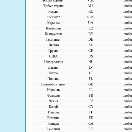
Любые страны*
VSE
люба
Любые страны
ALL
люба
Россия
RU
люба
Россия**
RUS
люба
Украина
UA
люба
Казахстан
KZ
люба
Белоруссия
BY
люба
Германия
DE
люба
Щвеция
SE
люба
Грузия
GE
люба
США
US
люба
Нидерланды
NL
люба
Латвия
LV
люба
Литва
LT
люба
Польша
PL
люба
Великобритания
GB
люба
Израиль
IL
люба
Франция
FR
люба
Чехия
CZ
люба
Китай
CN
люба
Италия
IT
люба
Эстония
EE
люба
Канада
CA
люба
Румыния
RO
люба