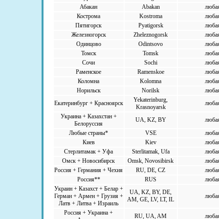
Абакан
Abakan
люба
Кострома
Kostroma
люба
Пятигорск
Pyatigorsk
люба
Железногорск
Zheleznogorsk
люба
Одинцово
Odintsovo
люба
Томск
Tomsk
люба
Сочи
Sochi
люба
Раменское
Ramenskoe
люба
Коломна
Kolomna
люба
Норильск
Norilsk
люба
Yekaterinburg,
Екатеринбург + Красноярск
люба
Krasnoyarsk
Украина + Казахстан +
UA, KZ, BY
люба
Белоруссия
Любые страны*
VSE
люба
Киев
Kiev
люба
Стерлитамак + Уфа
Sterlitamak, Ufa
люба
Омск + Новосибирск
Omsk, Novosibirsk
люба
Россия + Германия + Чехия
RU, DE, CZ
люба
Россия**
RUS
люба
Украин + Казахст + Белар +
UA, KZ, BY, DE,
Герман + Армен + Грузия +
люба
AM, GE, LV, LT, IL
Латв + Литва + Израиль
Россия + Украина +
RU, UA, AM
люба