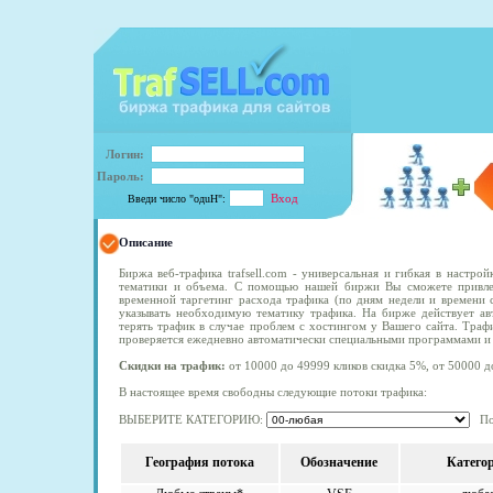
Логин:
Пароль:
Введи число "oдuH":
Описание
Биржа веб-трафика trafsell.com - универсальная и гибкая в настро
тематики и объема. С помощью нашей биржи Вы сможете привлек
временной таргетинг расхода трафика (по дням недели и времени с
указывать необходимую тематику трафика. На бирже действует ав
терять трафик в случае проблем с хостингом у Вашего сайта. Траф
проверяется ежедневно автоматически специальными программами и 
Скидки на трафик:
от 10000 до 49999 кликов скидка 5%, от 50000 д
В настоящее время свободны следующие потоки трафика:
ВЫБЕРИТЕ КАТЕГОРИЮ:
Пок
География потока
Обозначение
Катего