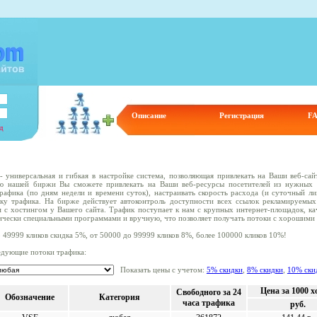
Описание
Регистрация
F
m - универсальная и гибкая в настройке система, позволяющая привлекать на Ваши веб-са
ю нашей биржи Вы сможете привлекать на Ваши веб-ресурсы посетителей из нужных В
рафика (по дням недели и времени суток), настраивать скорость расхода (и суточный ли
ку трафика. На бирже действует автоконтроль доступности всех ссылок рекламируемых
м с хостингом у Вашего сайта. Трафик поступает к нам с крупных интернет-площадок, ка
ически специальными программами и вручную, что позволяет получать потоки с хорошими 
 49999 кликов скидка 5%, от 50000 до 99999 кликов 8%, более 100000 кликов 10%!
едующие потоки трафика:
Показать цены с учетом:
5% скидки
,
8% скидки
,
10% ски
Цена за 1000 х
Свободного за 24
Обозначение
Категория
часа трафика
руб.