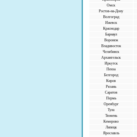
Омск
Ростов-на-Дону
Волгоград
Ижевск
Краснодар
Барнаул
Воронеж
Владивосток
Челябинск
Архангельск
Иркутск
Пенза
Белгород
Киров
Рязань
Саратов
Пермь
Оренбург
Тула
Тюмень
Кемерово
Липецк
Ярославль