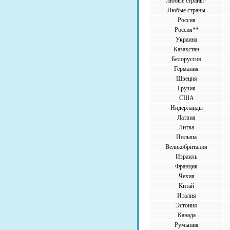
Любые страны*
Любые страны
Россия
Россия**
Украина
Казахстан
Белоруссия
Германия
Щвеция
Грузия
США
Нидерланды
Латвия
Литва
Польша
Великобритания
Израиль
Франция
Чехия
Китай
Италия
Эстония
Канада
Румыния