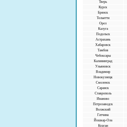
Тверь
Курск
Брянск
Тольятти
Орел
Калуга
Подольск
Астрахань
Хабаровск
Тамбов
Чебоксары
Калининград
Ульяновск
Владимир
Новокузнецк
Смоленск
Саранск
Ставрополь
Иваново
Петрозаводск
Волжский
Гатчина
Йошкар-Ола
Курган