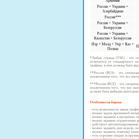
Армения
Россия + Украина +
Азербайджан
Россия***
Россия + Украина +
Белоруссия
Россия + Украина +
Казахстан + Белоруссия
Изр + Молд + Укр + Каз +
I
Польш
*Любые страны (VSE) - это сп
отличается от стандартного по
трафика, в нем должны быть вы
**Россия (RUS) - это специаль
исключением того, что все наст
***Россия (RUZ) - это специаль
исключением того, что все нас
должна быть выбрана категория
Особенности биржи:
- есть возможность заказа траф
- можно задать временной интер
- можно задавать в процентах с
- можно задавать ограничение ко
- действует автоматизированная 
- можно задавать дни недели, п
- можно задавать тематику (кат
- есть хорошие скидки за крупн