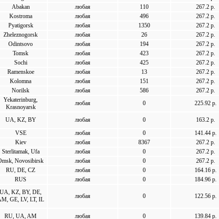
Abakan
любая
110
267.2 р.
Kostroma
любая
496
267.2 р.
Pyatigorsk
любая
1350
267.2 р.
Zheleznogorsk
любая
26
267.2 р.
Odintsovo
любая
194
267.2 р.
Tomsk
любая
423
267.2 р.
Sochi
любая
425
267.2 р.
Ramenskoe
любая
13
267.2 р.
Kolomna
любая
151
267.2 р.
Norilsk
любая
586
267.2 р.
Yekaterinburg,
любая
0
225.92 р.
Krasnoyarsk
UA, KZ, BY
любая
0
163.2 р.
VSE
любая
0
141.44 р.
Kiev
любая
8367
267.2 р.
Sterlitamak, Ufa
любая
0
267.2 р.
Omsk, Novosibirsk
любая
0
267.2 р.
RU, DE, CZ
любая
0
164.16 р.
RUS
любая
0
184.96 р.
UA, KZ, BY, DE,
любая
0
122.56 р.
M, GE, LV, LT, IL
RU, UA, AM
любая
0
139.84 р.