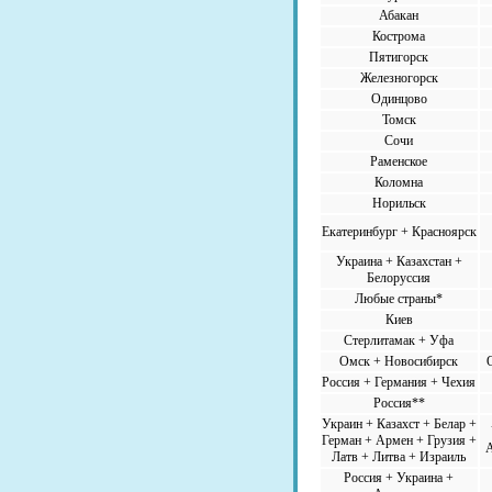
Абакан
Кострома
Пятигорск
Железногорск
Одинцово
Томск
Сочи
Раменское
Коломна
Норильск
Екатеринбург + Красноярск
Украина + Казахстан +
Белоруссия
Любые страны*
Киев
Стерлитамак + Уфа
Омск + Новосибирск
Россия + Германия + Чехия
Россия**
Украин + Казахст + Белар +
Герман + Армен + Грузия +
A
Латв + Литва + Израиль
Россия + Украина +