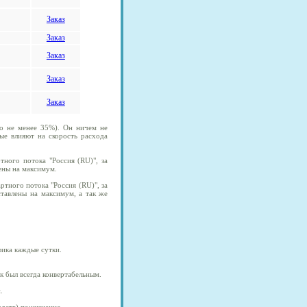
Заказ
Заказ
Заказ
Заказ
Заказ
о не менее 35%). Он ничем не
рые влияют на скорость расхода
тного потока "Россия (RU)", за
лены на максимум.
ртного потока "Россия (RU)", за
ставлены на максимум, а так же
фика каждые сутки.
ик был всегда конвертабельным.
.