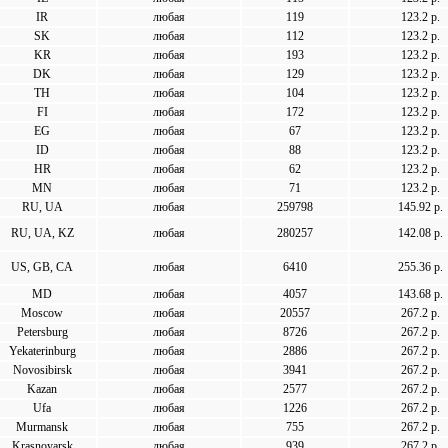
IR
любая
119
123.2 р.
SK
любая
112
123.2 р.
KR
любая
193
123.2 р.
DK
любая
129
123.2 р.
TH
любая
104
123.2 р.
FI
любая
172
123.2 р.
EG
любая
67
123.2 р.
ID
любая
88
123.2 р.
HR
любая
62
123.2 р.
MN
любая
71
123.2 р.
RU, UA
любая
259798
145.92 р.
RU, UA, KZ
любая
280257
142.08 р.
US, GB, CA
любая
6410
255.36 р.
MD
любая
4057
143.68 р.
Moscow
любая
20557
267.2 р.
Petersburg
любая
8726
267.2 р.
Yekaterinburg
любая
2886
267.2 р.
Novosibirsk
любая
3941
267.2 р.
Kazan
любая
2577
267.2 р.
Ufa
любая
1226
267.2 р.
Murmansk
любая
755
267.2 р.
Krasnoyarsk
любая
939
267.2 р.