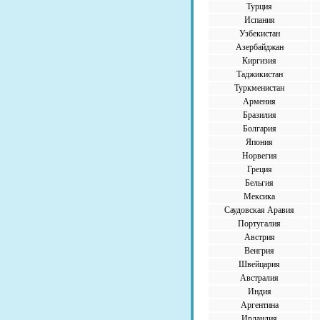
Турция
Испания
Узбекистан
Азербайджан
Киргизия
Таджикистан
Туркменистан
Армения
Бразилия
Болгария
Япония
Норвегия
Греция
Бельгия
Мексика
Саудовская Аравия
Португалия
Австрия
Венгрия
Швейцария
Австралия
Индия
Аргентина
Ирландия