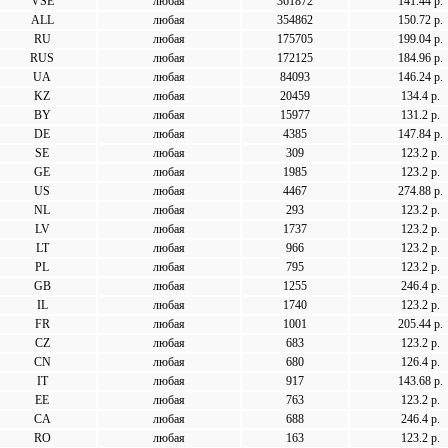
VSE
любая
361872
141.44 р.
ALL
любая
354862
150.72 р.
RU
любая
175705
199.04 р.
RUS
любая
172125
184.96 р.
UA
любая
84093
146.24 р.
KZ
любая
20459
134.4 р.
BY
любая
15977
131.2 р.
DE
любая
4385
147.84 р.
SE
любая
309
123.2 р.
GE
любая
1985
123.2 р.
US
любая
4467
274.88 р.
NL
любая
293
123.2 р.
LV
любая
1737
123.2 р.
LT
любая
966
123.2 р.
PL
любая
795
123.2 р.
GB
любая
1255
246.4 р.
IL
любая
1740
123.2 р.
FR
любая
1001
205.44 р.
CZ
любая
683
123.2 р.
CN
любая
680
126.4 р.
IT
любая
917
143.68 р.
EE
любая
763
123.2 р.
CA
любая
688
246.4 р.
RO
любая
163
123.2 р.