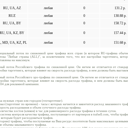
RU, UA, AZ
любая
0
131.2 р.
RUZ
любая
0
130.88 р.
RU, UA, BY
любая
0
158.72 р.
RU, UA, KZ, BY
любая
0
157.44 р.
L, MD, UA, KZ, PL
любая
0
151.68 р.
ециальный поток по сниженной цене трафика всех стран (в котором RU-трафика обычн
тока "Любые страны (ALL)", за исключением того, что все настройки таргетинга, кото
ставлены на максимум.
ный поток Российского трафика по сниженной цене. Он ничем не отличается от стандар
ройки таргетинга, которые влияют на скорость расхода трафика, в нем должны быть выстав
ный поток Российского эро-трафика по сниженной цене. Он ничем не отличается от станда
тройки таргетинга, которые влияют на скорость расхода трафика, в нем должны быть вы
 04 для рекламной кампании.
ика нужных стран или городов (геотаргетинг).
вал (таргетинг по времени) - часы с которых начнется и закончится расход заказанного тра
корость расходования и объем суточного расхода трафика.
личества хостов (кликов) в час для равномерного расхода трафика в течении суток.
система контроля качества трафика, поступающего от партнеров в trafsell.com, чтобы траф
о которым будет расходоваться трафик.
егорию) трафика, чтобы поступаемые на Ваш ресурс посетители были максимально целевыми
ые объемы заказываемого трафика.