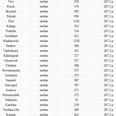
Tver
любая
376
267.2 р.
Kursk
любая
176
267.2 р.
Bryansk
любая
592
267.2 р.
Tolyatti
любая
936
267.2 р.
Orel
любая
1332
267.2 р.
Kaluga
любая
553
267.2 р.
Podolsk
любая
154
267.2 р.
Astrakhan
любая
412
267.2 р.
Khabarovsk
любая
1226
267.2 р.
Tambov
любая
368
267.2 р.
Cheboksary
любая
322
267.2 р.
Kaliningrad
любая
727
267.2 р.
Ulyanovsk
любая
557
267.2 р.
Vladimir
любая
288
267.2 р.
Novokuznetsk
любая
575
267.2 р.
Smolensk
любая
375
267.2 р.
Saransk
любая
387
267.2 р.
Stavropol
любая
787
267.2 р.
Ivanovo
любая
271
267.2 р.
Petrozavodsk
любая
275
267.2 р.
Volzhskiy
любая
35
267.2 р.
Gatchina
любая
129
267.2 р.
Yoshkar-Ola
любая
280
267.2 р.
Kurgan
любая
432
267.2 р.