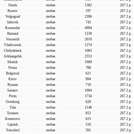
Omsk
любая
1382
267.2 р.
Rostov
любая
197
267.2 р.
Volgograd
любая
2396
267.2 р.
Izhevsk
любая
742
267.2 р.
Krasnodar
любая
4994
267.2 р.
Barnaul
любая
1238
267.2 р.
Voronezh
любая
2010
267.2 р.
Vladivostok
любая
1274
267.2 р.
Chelyabinsk
любая
1083
267.2 р.
Arkhangelsk
любая
2553
267.2 р.
Irkutsk
любая
1069
267.2 р.
Penza
любая
788
267.2 р.
Belgorod
любая
621
267.2 р.
Kirov
любая
994
267.2 р.
Ryazan
любая
710
267.2 р.
Saratov
любая
1004
267.2 р.
Perm
любая
1734
267.2 р.
Orenburg
любая
620
267.2 р.
Tula
любая
1148
267.2 р.
Tyumen
любая
852
267.2 р.
Kemerovo
любая
633
267.2 р.
Lipetsk
любая
516
267.2 р.
Yaroslavl
любая
591
267.2 р.