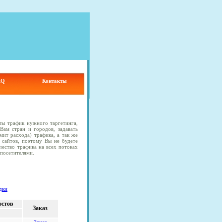
AQ
Контакты
йты трафик нужного таргетинга,
ам стран и городов, задавать
мит расхода) трафика, а так же
 сайтов, поэтому Вы не будете
чество трафика на всех потоках
посетителями.
дки
остов
Заказ