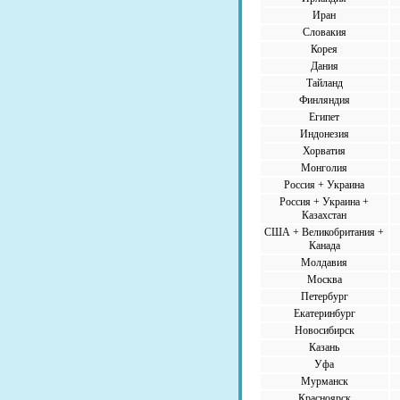
Иран
Словакия
Корея
Дания
Тайланд
Финляндия
Египет
Индонезия
Хорватия
Монголия
Россия + Украина
Россия + Украина +
Казахстан
США + Великобритания +
Канада
Молдавия
Москва
Петербург
Екатеринбург
Новосибирск
Казань
Уфа
Мурманск
Красноярск