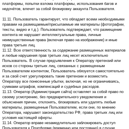
платформы, попытки взлома платформы, использования багов и
недочётов, влечет за собой блокировку аккаунта Пользователя.
11.11. Пользователь гарантирует, что обладает всеми необходимыми
правами на размещаемые/присылаемые им материалы (фотографии,
тексты, видео и т.д.). Пользователь подтверждает, что размещение
контента не нарушает интеллектуальные права, личные
неимущественные права (включая право на изображение) и иные
права третьих лиц.
11.12. Всю ответственность за содержание размещенных материалов
и любые нарушения прав третьих лиц несет исключительно
Пользователь. В случае предъявления к Оператору претензий или
исков со стороны третьих лиц, связанных с размещенным
Пользователем контентом, Пользователь обязуется самостоятельно
и за свой счет урегулировать такие претензии и возместить
Оператору все понесенные убытки, включая, но не ограничиваясь,
суммами штрафов, компенсаций и судебных расходов.
11.13. Оператор (Администрация сайта) оставляет за собой право по
своему усмотрению, без предварительного уведомления и
объяснения причин, отклонять, блокировать или удалять любые
материалы, размещенные Пользователем, если они, по мнению
Оператора, нарушают законодательство РФ, права третьих лиц или
условия настоящей оферты.
11.14. Оператор вправе незамедлительно заблокировать доступ
Пользователя к Платформе (временно или постоянно) в случае